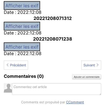
Afficher les exif
Date : 2022:12:08
20221208071312
Afficher les exif
Date : 2022:12:08
20221208071238
Afficher les exif
Date : 2022:12:08
Article précédent : Février 2021
Article suivan
Précédent
Suivant
Commentaires (
0
)
Ajouter un commentaire
Comments est propulsé par
CComment