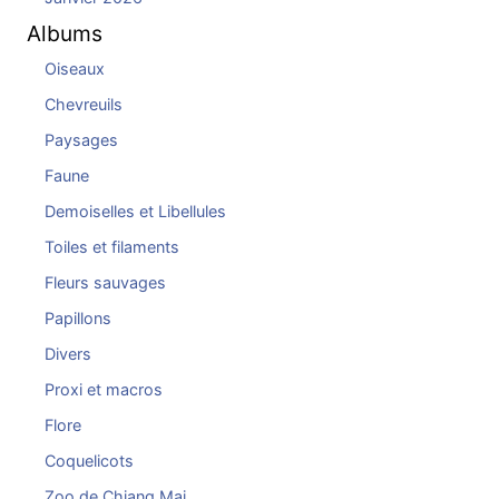
Albums
Oiseaux
Chevreuils
Paysages
Faune
Demoiselles et Libellules
Toiles et filaments
Fleurs sauvages
Papillons
Divers
Proxi et macros
Flore
Coquelicots
Zoo de Chiang Mai